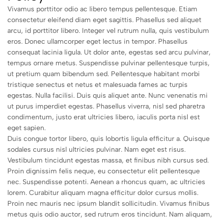
Vivamus porttitor odio ac libero tempus pellentesque. Etiam
consectetur eleifend diam eget sagittis. Phasellus sed aliquet
arcu, id porttitor libero. Integer vel rutrum nulla, quis vestibulum
eros. Donec ullamcorper eget lectus in tempor. Phasellus
consequat lacinia ligula. Ut dolor ante, egestas sed arcu pulvinar,
tempus ornare metus. Suspendisse pulvinar pellentesque turpis,
ut pretium quam bibendum sed. Pellentesque habitant morbi
tristique senectus et netus et malesuada fames ac turpis
egestas. Nulla facilisi. Duis quis aliquet ante. Nunc venenatis mi
ut purus imperdiet egestas. Phasellus viverra, nisl sed pharetra
condimentum, justo erat ultricies libero, iaculis porta nisl est
eget sapien.
Duis congue tortor libero, quis lobortis ligula efficitur a. Quisque
sodales cursus nisl ultricies pulvinar. Nam eget est risus.
Vestibulum tincidunt egestas massa, et finibus nibh cursus sed.
Proin dignissim felis neque, eu consectetur elit pellentesque
nec. Suspendisse potenti. Aenean a rhoncus quam, ac ultricies
lorem. Curabitur aliquam magna efficitur dolor cursus mollis.
Proin nec mauris nec ipsum blandit sollicitudin. Vivamus finibus
metus quis odio auctor, sed rutrum eros tincidunt. Nam aliquam,