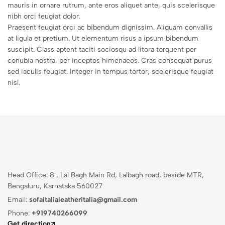
mauris in ornare rutrum, ante eros aliquet ante, quis scelerisque
nibh orci feugiat dolor.
Praesent feugiat orci ac bibendum dignissim. Aliquam convallis
at ligula et pretium. Ut elementum risus a ipsum bibendum
suscipit. Class aptent taciti sociosqu ad litora torquent per
conubia nostra, per inceptos himenaeos. Cras consequat purus
sed iaculis feugiat. Integer in tempus tortor, scelerisque feugiat
nisl.
Head Office: 8 , Lal Bagh Main Rd, Lalbagh road, beside MTR,
Bengaluru, Karnataka 560027
Email:
sofaitalialeatheritalia@gmail.com
Phone:
+919740266099
Get direction